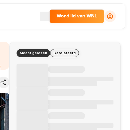
Word lid van WNL
Meest gelezen
Gerelateerd