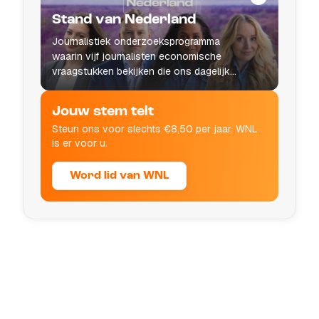
Stand van Nederland
Journalistiek onderzoeksprogramma
waarin vijf journalisten economische
vraagstukken bekijken die ons dagelijks
leven raken.
Jouw stem telt
Steun ons voor slechts €8,50 per jaar. WNL
is er voor u.
Word lid van WNL