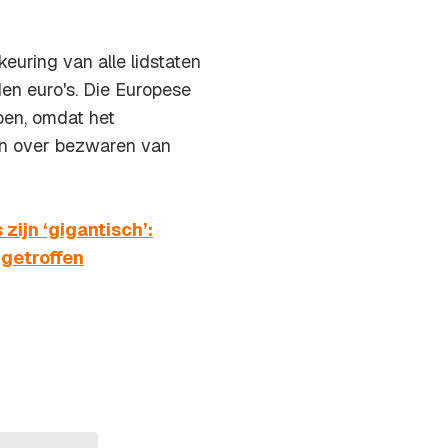
euring van alle lidstaten
en euro's. Die Europese
open, omdat het
gen over bezwaren van
ijn ‘gigantisch’:
 getroffen