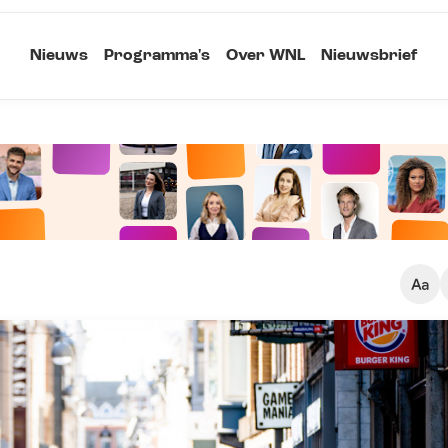
Nieuws
Programma's
Over WNL
Nieuwsbrief
Klein
Kopieer link
Standaard
Groot