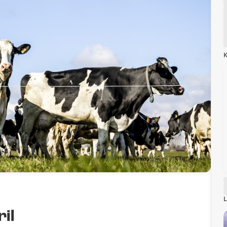
K
L
il