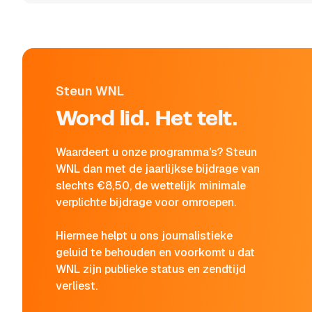
Steun WNL
Word lid. Het telt.
Waardeert u onze programma's? Steun
WNL dan met de jaarlijkse bijdrage van
slechts €8,50, de wettelijk minimale
verplichte bijdrage voor omroepen.
Hiermee helpt u ons journalistieke
geluid te behouden en voorkomt u dat
WNL zijn publieke status en zendtijd
verliest.