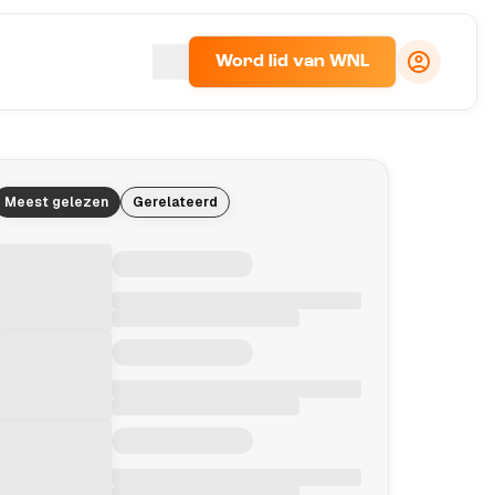
Word lid van WNL
Meest gelezen
Gerelateerd