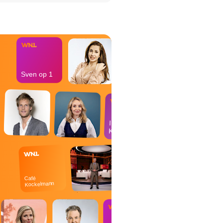
het Misdaad-
bureau
Sven op 1
In de
Kantine
Café
Kockelmann