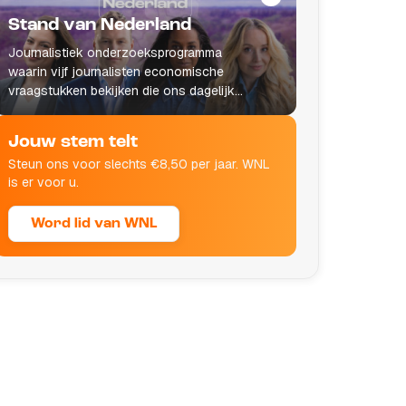
Stand van Nederland
Journalistiek onderzoeksprogramma
waarin vijf journalisten economische
vraagstukken bekijken die ons dagelijks
leven raken.
Jouw stem telt
Steun ons voor slechts €8,50 per jaar. WNL
is er voor u.
Word lid van WNL