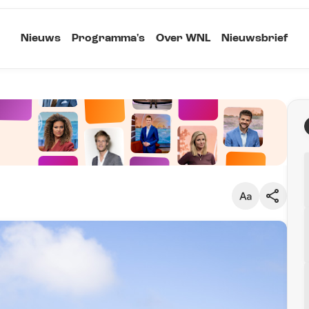
Nieuws
Programma's
Over WNL
Nieuwsbrief
Klein
Kopieer link
Standaard
Groot