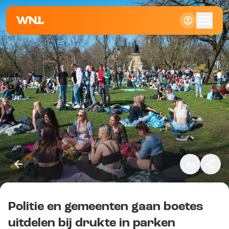
Klein
Standaard
Groot
Politie en gemeenten gaan boetes
Kopieer link
uitdelen bij drukte in parken