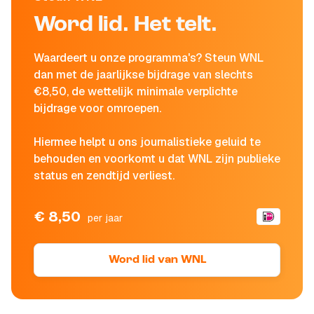
Word lid. Het telt.
Waardeert u onze programma's? Steun WNL
dan met de jaarlijkse bijdrage van slechts
€8,50, de wettelijk minimale verplichte
bijdrage voor omroepen.
Hiermee helpt u ons journalistieke geluid te
behouden en voorkomt u dat WNL zijn publieke
status en zendtijd verliest.
€ 8,50
per jaar
Word lid van WNL