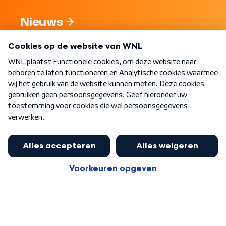
Nieuws
Programma's
Over WNL
Nieuwsbrief
Word Lid
Meer WNL voor jou
Jan Paternotte optimistisch over
stikstofdebat: 'Geen zwakker
Algemene voorwaarden
Cookie-instellingen