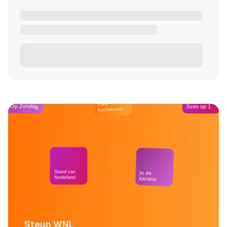
Café
Op Zondag
Sven op 1
Kockelmann
Stand van
In de
Nederland
kantine
Steun WNL