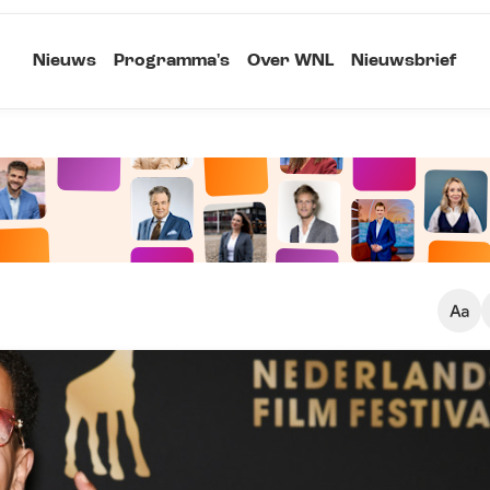
Nieuws
Programma's
Over WNL
Nieuwsbrief
Klein
Kopieer link
Standaard
Groot