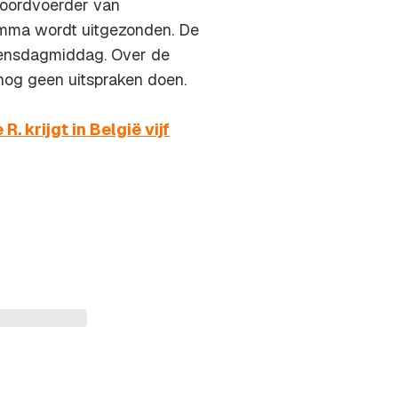
woordvoerder van
mma wordt uitgezonden. De
oensdagmiddag. Over de
og geen uitspraken doen.
. krijgt in België vijf