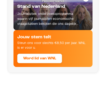
Stand van Nederland
Journalistiek onderzoeksprogramma
waarin vijf journalisten economische
vraagstukken bekijken die ons dagelijks
leven raken.
Jouw stem telt
Steun ons voor slechts €8,50 per jaar. WNL
is er voor u.
Word lid van WNL