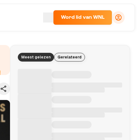
Word lid van WNL
Meest gelezen
Gerelateerd