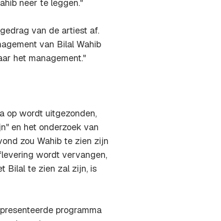
hib neer te leggen."
 gedrag van de artiest af.
nagement van Bilal Wahib
aar het management."
a op wordt uitgezonden,
ijn" en het onderzoek van
ond zou Wahib te zien zijn
aflevering wordt vervangen,
ilal te zien zal zijn, is
epresenteerde programma