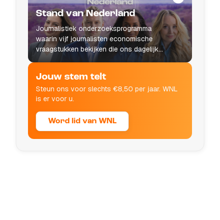
Stand van Nederland
Journalistiek onderzoeksprogramma
waarin vijf journalisten economische
vraagstukken bekijken die ons dagelijks
leven raken.
Jouw stem telt
Steun ons voor slechts €8,50 per jaar. WNL
is er voor u.
Word lid van WNL