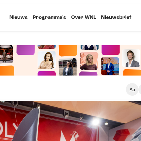
Nieuws
Programma's
Over WNL
Nieuwsbrief
Klein
Kopieer link
Standaard
Groot