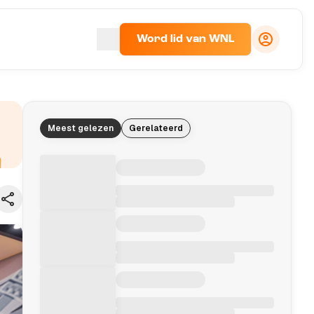
Word lid van WNL
Meest gelezen
Gerelateerd