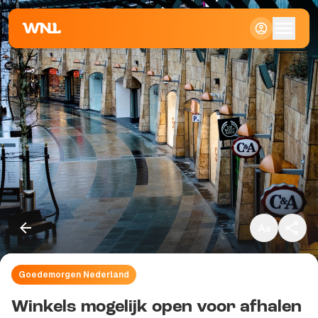
Klein
Standaard
Groot
Goedemorgen Nederland
Kopieer link
Winkels mogelijk open voor afhalen