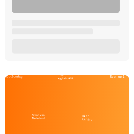
Café
Op Zondag
Sven op 1
Kockelmann
Stand van
In de
Nederland
kantine