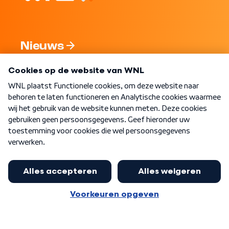
Nieuws
Programma's
Over WNL
Nieuwsbrief
Word Lid
Meer WNL voor jou