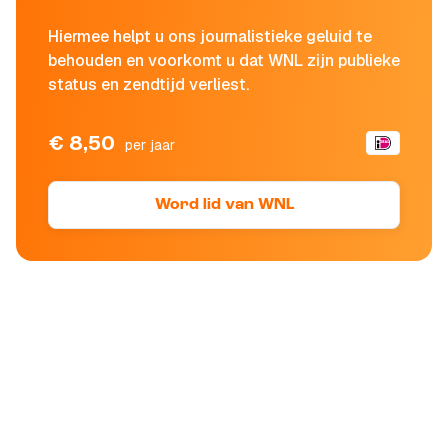
Hiermee helpt u ons journalistieke geluid te
behouden en voorkomt u dat WNL zijn publieke
status en zendtijd verliest.
€ 8,50
per jaar
Word lid van WNL