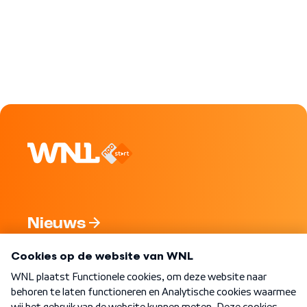
Nieuws
Programma's
Over WNL
Nieuwsbrief