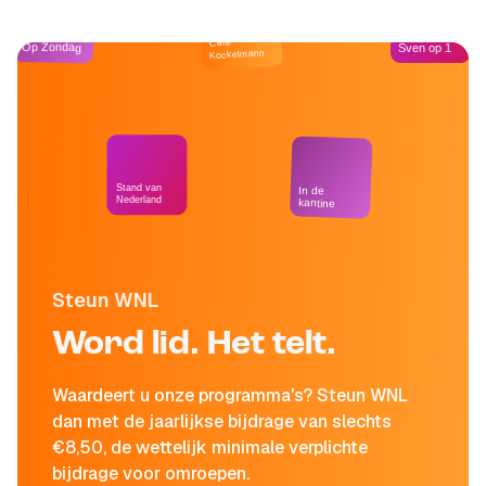
Café
Op Zondag
Sven op 1
Kockelmann
Stand van
In de
Nederland
kantine
Steun WNL
Word lid. Het telt.
Waardeert u onze programma's? Steun WNL
dan met de jaarlijkse bijdrage van slechts
€8,50, de wettelijk minimale verplichte
bijdrage voor omroepen.