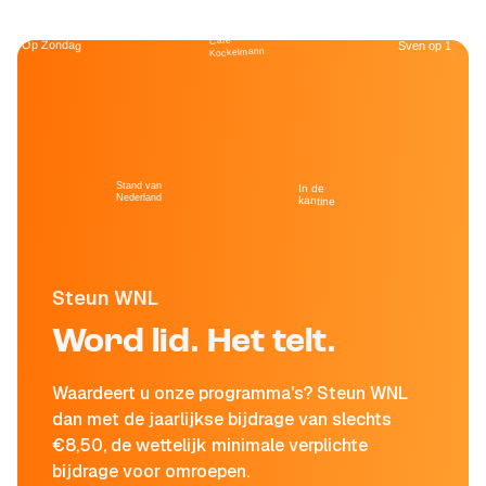
Café
Op Zondag
Sven op 1
Kockelmann
Stand van
In de
Nederland
kantine
Steun WNL
Word lid. Het telt.
Waardeert u onze programma's? Steun WNL
dan met de jaarlijkse bijdrage van slechts
€8,50, de wettelijk minimale verplichte
bijdrage voor omroepen.