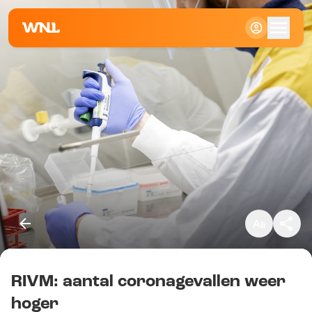
Klein
Standaard
Groot
RIVM: aantal coronagevallen weer
Kopieer link
hoger