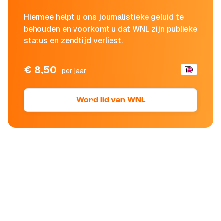
Hiermee helpt u ons journalistieke geluid te
behouden en voorkomt u dat WNL zijn publieke
status en zendtijd verliest.
€ 8,50
per jaar
Word lid van WNL