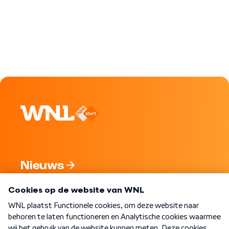
Nieuws
Programma's
Over WNL
Nieuwsbrief