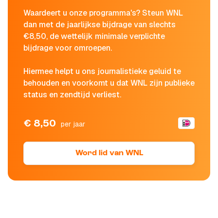
Waardeert u onze programma's? Steun WNL
dan met de jaarlijkse bijdrage van slechts
€8,50, de wettelijk minimale verplichte
bijdrage voor omroepen.
Hiermee helpt u ons journalistieke geluid te
behouden en voorkomt u dat WNL zijn publieke
status en zendtijd verliest.
€ 8,50
per jaar
Word lid van WNL