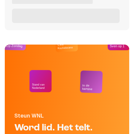
Café
Op Zondag
Sven op 1
Kockelmann
Stand van
In de
Nederland
kantine
Steun WNL
Word lid. Het telt.