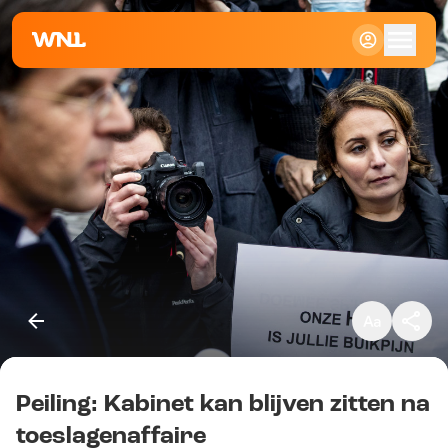
Klein
Standaard
Groot
Peiling: Kabinet kan blijven zitten na
Kopieer link
toeslagenaffaire