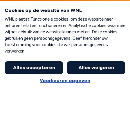
Programma's
Over WNL
Nieuwsbrief
Word Lid
Meer WNL voor jou
Jan Paternotte optimistisch over
stikstofdebat: 'Geen zwakker
Algemene voorwaarden
Cookie-instellingen
pakket, maar ideeën om het te
Privacy statement
versterken zijn welkom'