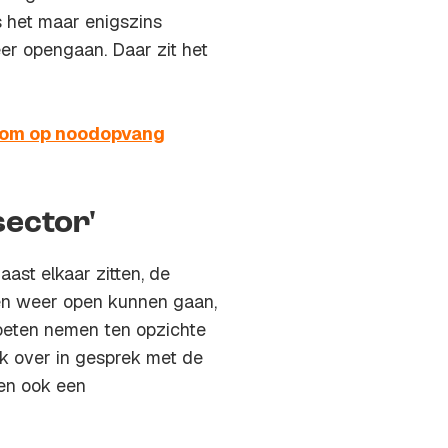
s het maar enigszins
er opengaan. Daar zit het
kom op noodopvang
sector'
ast elkaar zitten, de
len weer open kunnen gaan,
oeten nemen ten opzichte
ook over in gesprek met de
ben ook een