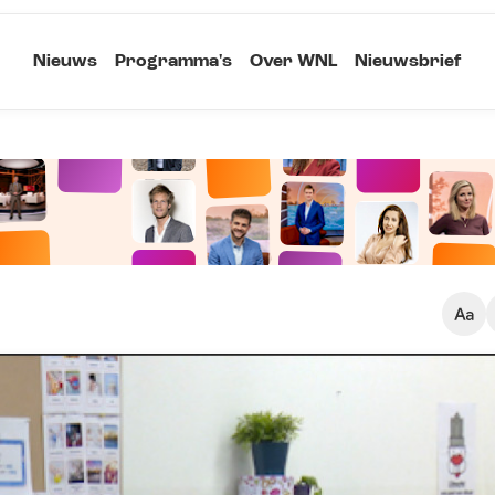
Nieuws
Programma's
Over WNL
Nieuwsbrief
Klein
Kopieer link
Standaard
Groot