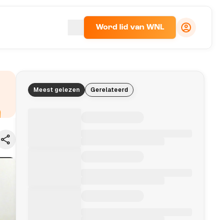
Word lid van WNL
Meest gelezen
Gerelateerd