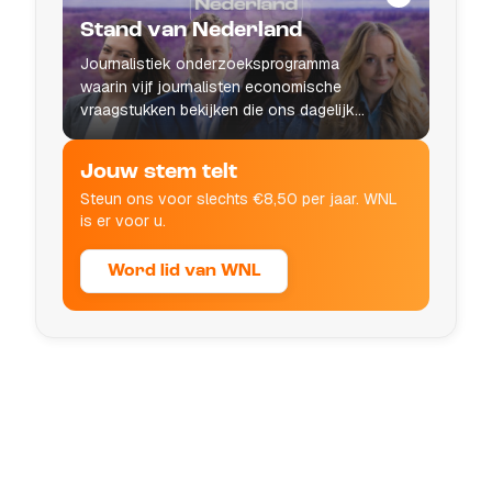
Stand van Nederland
Journalistiek onderzoeksprogramma
waarin vijf journalisten economische
vraagstukken bekijken die ons dagelijks
leven raken.
Jouw stem telt
Steun ons voor slechts €8,50 per jaar. WNL
is er voor u.
Word lid van WNL