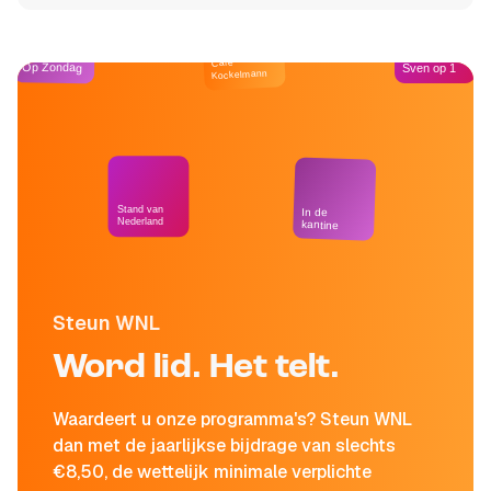
Café
Op Zondag
Sven op 1
Kockelmann
Stand van
In de
Nederland
kantine
Steun WNL
Word lid. Het telt.
Waardeert u onze programma's? Steun WNL
dan met de jaarlijkse bijdrage van slechts
€8,50, de wettelijk minimale verplichte