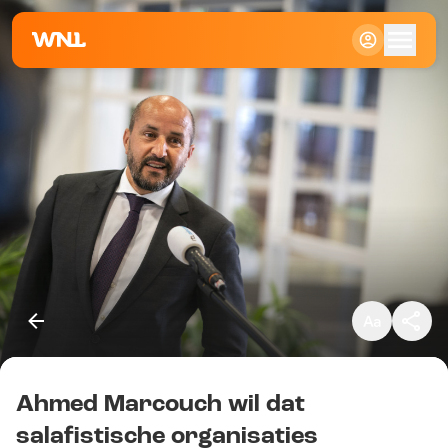
Klein
Standaard
Groot
Ahmed Marcouch wil dat
Kopieer link
salafistische organisaties