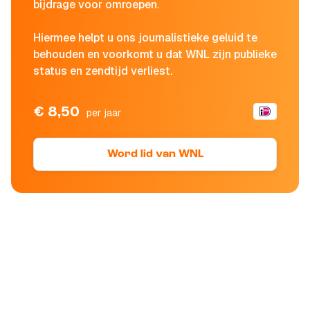
bijdrage voor omroepen.
Hiermee helpt u ons journalistieke geluid te
behouden en voorkomt u dat WNL zijn publieke
status en zendtijd verliest.
€ 8,50
per jaar
Word lid van WNL