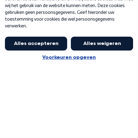
Word Lid
Meer WNL voor jou
Nieuwe ‘onderkoning’ Buma wil tot
zijn 70ste aanblijven
Algemene voorwaarden
Cookie-instellingen
Privacy statement