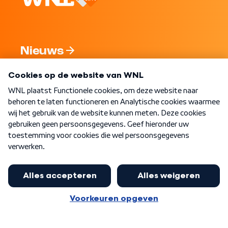
Nieuws
Programma's
Over WNL
Nieuwsbrief
Word Lid