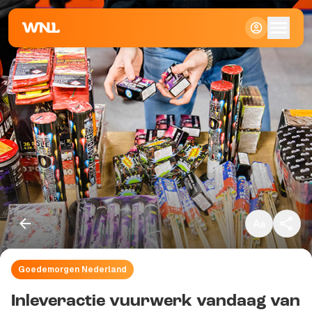
Klein
Standaard
Groot
Goedemorgen Nederland
Kopieer link
Inleveractie vuurwerk vandaag van