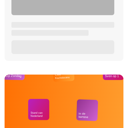
Café
Op Zondag
Sven op 1
Kockelmann
Stand van
In de
Nederland
kantine