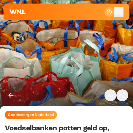
Klein
Standaard
Groot
Goedemorgen Nederland
Kopieer link
Voedselbanken potten geld op,