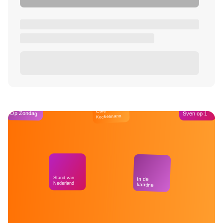
Café
Op Zondag
Sven op 1
Kockelmann
Stand van
In de
Nederland
kantine