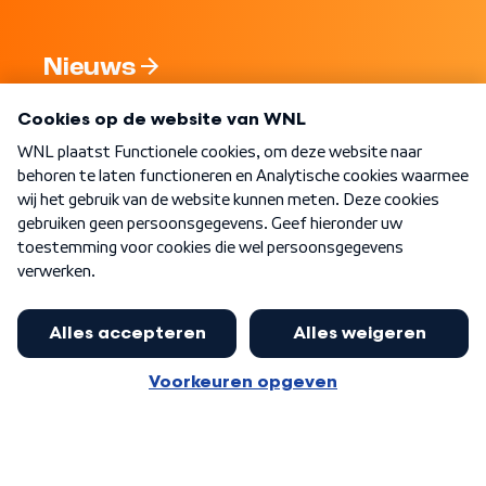
Nieuws
Programma's
Over WNL
Nieuwsbrief
Word Lid
Meer WNL voor jou
Huishoudens met thuisbatterij,