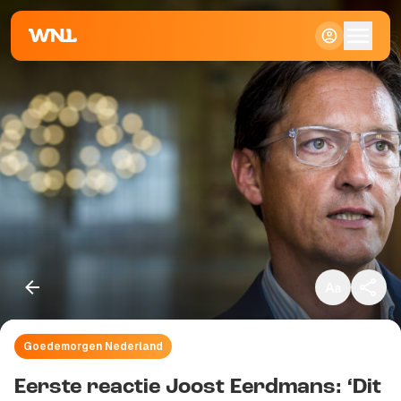
Klein
Standaard
Groot
Goedemorgen Nederland
Kopieer link
Eerste reactie Joost Eerdmans: ‘Dit