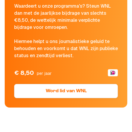
Waardeert u onze programma's? Steun WNL
dan met de jaarlijkse bijdrage van slechts
€8,50, de wettelijk minimale verplichte
bijdrage voor omroepen.
Hiermee helpt u ons journalistieke geluid te
behouden en voorkomt u dat WNL zijn publieke
status en zendtijd verliest.
€ 8,50
per jaar
Word lid van WNL