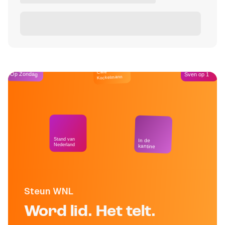
Café
Op Zondag
Sven op 1
Kockelmann
Stand van
In de
Nederland
kantine
Steun WNL
Word lid. Het telt.