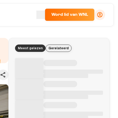
Word lid van WNL
Meest gelezen
Gerelateerd