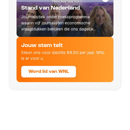
Stand van Nederland
Journalistiek onderzoeksprogramma
waarin vijf journalisten economische
vraagstukken bekijken die ons dagelijks
leven raken.
Jouw stem telt
Steun ons voor slechts €8,50 per jaar. WNL
is er voor u.
Word lid van WNL