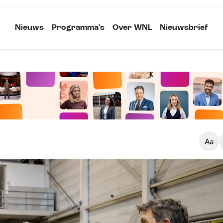
Nieuws
Programma's
Over WNL
Nieuwsbrief
Klein
Kopieer link
Standaard
Groot