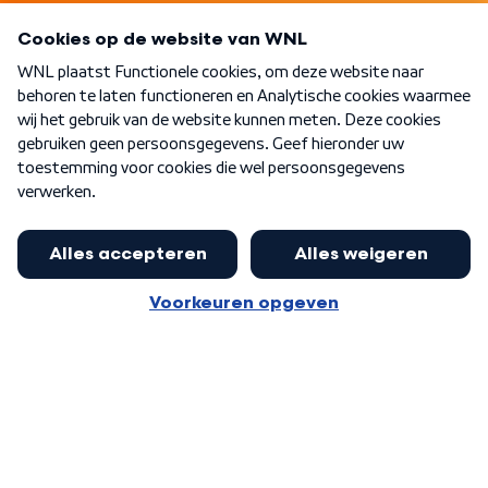
Programma's
Over WNL
Nieuwsbrief
Word Lid
Meer WNL voor jou
Jan Paternotte optimistisch over
stikstofdebat: 'Geen zwakker
Algemene voorwaarden
Cookie-instellingen
pakket, maar ideeën om het te
Privacy statement
versterken zijn welkom'