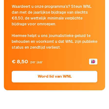
Waardeert u onze programma's? Steun WNL
dan met de jaarlijkse bijdrage van slechts
€8,50, de wettelijk minimale verplichte
bijdrage voor omroepen.
Hiermee helpt u ons journalistieke geluid te
behouden en voorkomt u dat WNL zijn publieke
status en zendtijd verliest.
€ 8,50
per jaar
Word lid van WNL