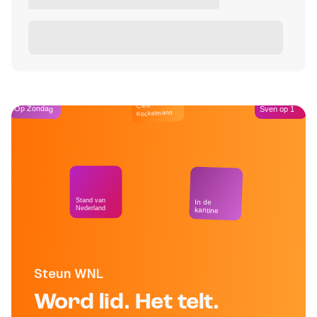
Café
Op Zondag
Sven op 1
Kockelmann
Stand van
In de
Nederland
kantine
Steun WNL
Word lid. Het telt.