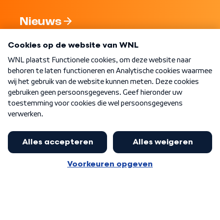
Nieuws
Programma's
Over WNL
Nieuwsbrief
Word Lid
Meer WNL voor jou
Nieuwe ‘onderkoning’ Buma wil tot
zijn 70ste aanblijven
Algemene voorwaarden
Cookie-instellingen