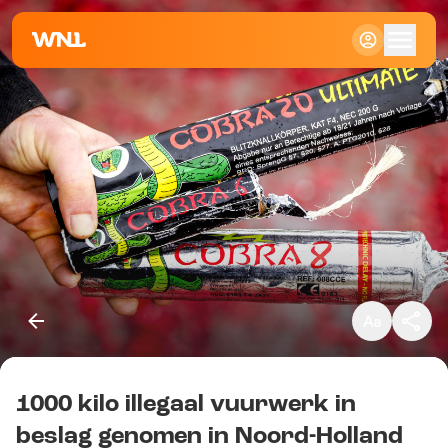
Klein
Standaard
Groot
1000 kilo illegaal vuurwerk in
Kopieer link
beslag genomen in Noord-Holland