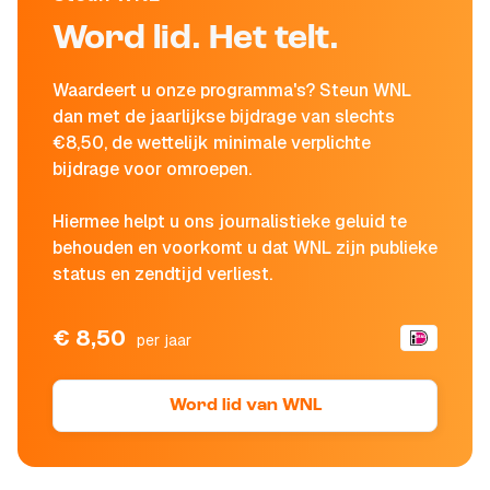
Word lid. Het telt.
Waardeert u onze programma's? Steun WNL
dan met de jaarlijkse bijdrage van slechts
€8,50, de wettelijk minimale verplichte
bijdrage voor omroepen.
Hiermee helpt u ons journalistieke geluid te
behouden en voorkomt u dat WNL zijn publieke
status en zendtijd verliest.
€ 8,50
per jaar
Word lid van WNL