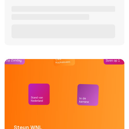
Café
Op Zondag
Sven op 1
Kockelmann
Stand van
In de
Nederland
kantine
Steun WNL