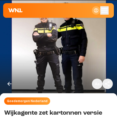
Klein
Standaard
Groot
Goedemorgen Nederland
Kopieer link
Wijkagente zet kartonnen versie