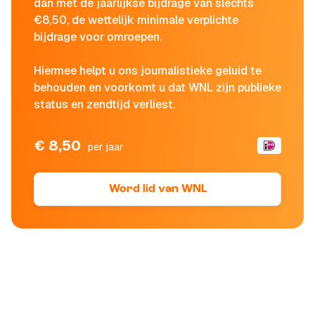
dan met de jaarlijkse bijdrage van slechts
€8,50, de wettelijk minimale verplichte
bijdrage voor omroepen.
Hiermee helpt u ons journalistieke geluid te
behouden en voorkomt u dat WNL zijn publieke
status en zendtijd verliest.
€ 8,50
per jaar
Word lid van WNL