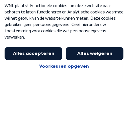
Over WNL
Nieuwsbrief
Word Lid
Meer WNL voor jou
Nieuwe ‘onderkoning’ Buma wil tot
zijn 70ste aanblijven
Algemene voorwaarden
Cookie-instellingen
Privacy statement