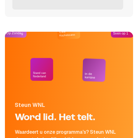
Café
Op Zondag
Sven op 1
Kockelmann
Stand van
In de
Nederland
kantine
Steun WNL
Word lid. Het telt.
Waardeert u onze programma's? Steun WNL