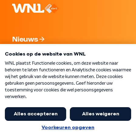
Nieuws
Programma's
Over WNL
Nieuwsbrief
Word Lid