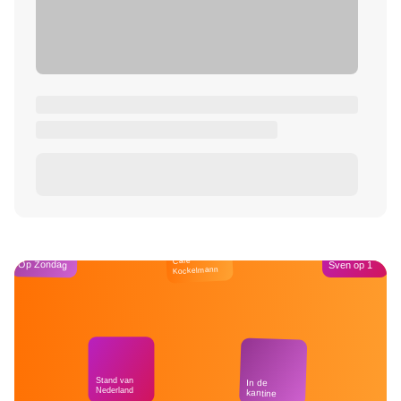
Café
Op Zondag
Sven op 1
Kockelmann
Stand van
In de
Nederland
kantine