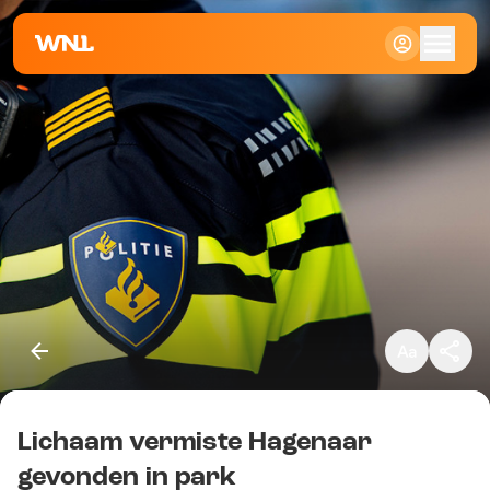
Klein
Standaard
Groot
Lichaam vermiste Hagenaar
Kopieer link
gevonden in park