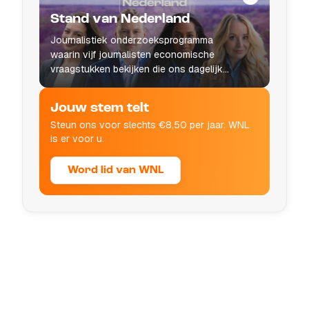
Stand van Nederland
Journalistiek onderzoeksprogramma
waarin vijf journalisten economische
vraagstukken bekijken die ons dagelijks
leven raken.
Jouw stem telt
Steun ons voor slechts €8,50 per jaar. WNL
is er voor u.
Word lid van WNL