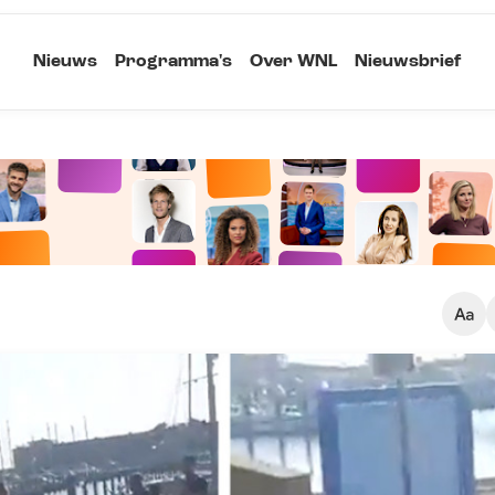
Nieuws
Programma's
Over WNL
Nieuwsbrief
Klein
Kopieer link
Standaard
Groot