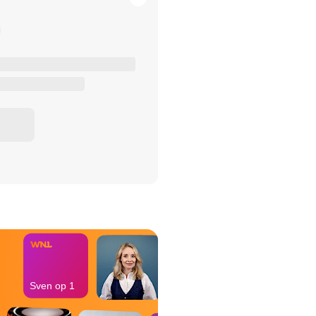
het Misdaad-
bureau
Sven op 1