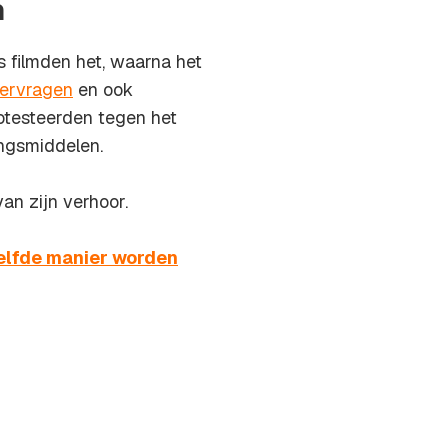
n
s filmden het, waarna het
ervragen
en ook
rotesteerden tegen het
ngsmiddelen.
an zijn verhoor.
elfde manier worden