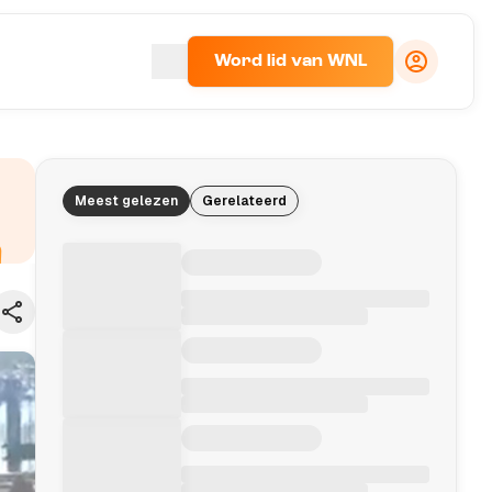
Word lid van WNL
Meest gelezen
Gerelateerd