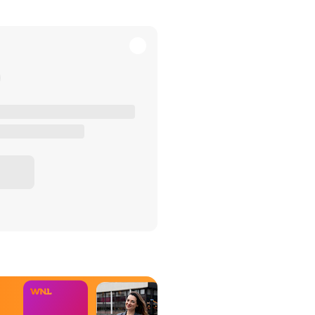
het Misdaad-
bureau