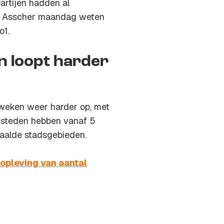
partijen hadden al
et Asscher maandag weten
o1.
n loopt harder
 weken weer harder op, met
 steden hebben vanaf 5
aalde stadsgebieden.
 opleving van aantal