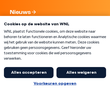
Nieuws
Programma's
Over WNL
Nieuwsbrief
Word Lid
Meer WNL voor jou
Eerste Kamer akkoord met begroting
van minister Sjoerdsma
Algemene voorwaarden
Cookie-instellingen