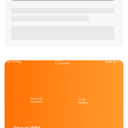
Café
Op Zondag
Sven op 1
Kockelmann
Stand van
In de
Nederland
kantine