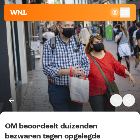
Klein
Standaard
Groot
OM beoordeelt duizenden
Kopieer link
bezwaren tegen opgelegde