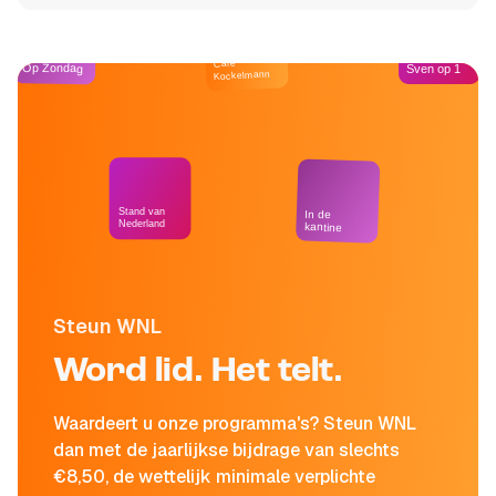
Café
Op Zondag
Sven op 1
Kockelmann
Stand van
In de
Nederland
kantine
Steun WNL
Word lid. Het telt.
Waardeert u onze programma's? Steun WNL
dan met de jaarlijkse bijdrage van slechts
€8,50, de wettelijk minimale verplichte