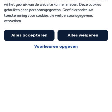
Word Lid
Meer WNL voor jou
Jan Paternotte optimistisch over
stikstofdebat: 'Geen zwakker
Algemene voorwaarden
Cookie-instellingen
pakket, maar ideeën om het te
Privacy statement
versterken zijn welkom'