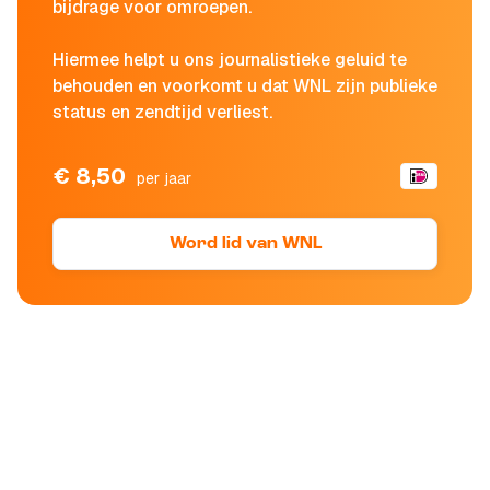
bijdrage voor omroepen.
Hiermee helpt u ons journalistieke geluid te
behouden en voorkomt u dat WNL zijn publieke
status en zendtijd verliest.
€ 8,50
per jaar
Word lid van WNL