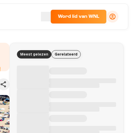
Word lid van WNL
Meest gelezen
Gerelateerd