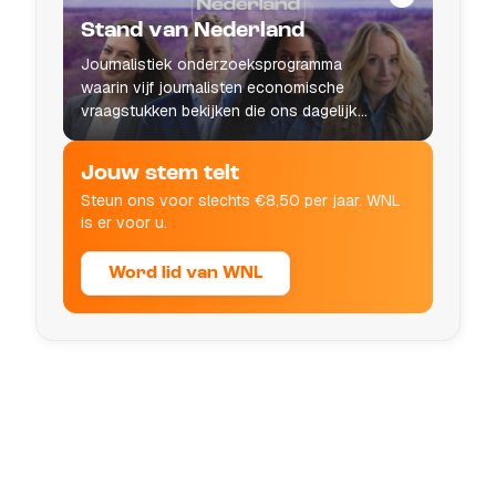
Stand van Nederland
Journalistiek onderzoeksprogramma
waarin vijf journalisten economische
vraagstukken bekijken die ons dagelijks
leven raken.
Jouw stem telt
Steun ons voor slechts €8,50 per jaar. WNL
is er voor u.
Word lid van WNL