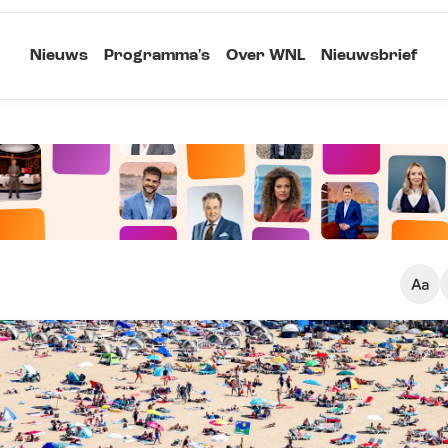
Nieuws
Programma's
Over WNL
Nieuwsbrief
Klein
Kopieer link
Standaard
Groot