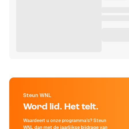
Steun WNL
Word lid. Het telt.
Waardeert u onze programma's? Steun
WNL dan met de jaarlijkse bijdrage van