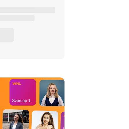
het Misdaad-
bureau
Sven op 1
In de