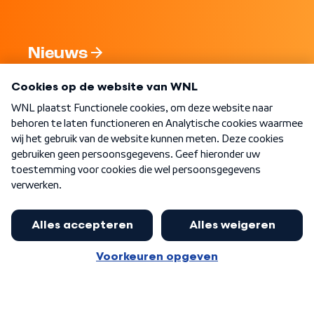
Nieuws
Programma's
Over WNL
Nieuwsbrief
Word Lid
Meer WNL voor jou