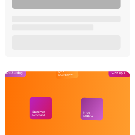
Café
Op Zondag
Sven op 1
Kockelmann
Stand van
In de
Nederland
kantine