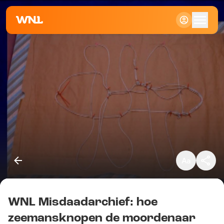
Klein
Standaard
Groot
WNL Misdaadarchief: hoe
Kopieer link
zeemansknopen de moordenaar