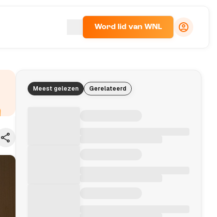
Word lid van WNL
Meest gelezen
Gerelateerd