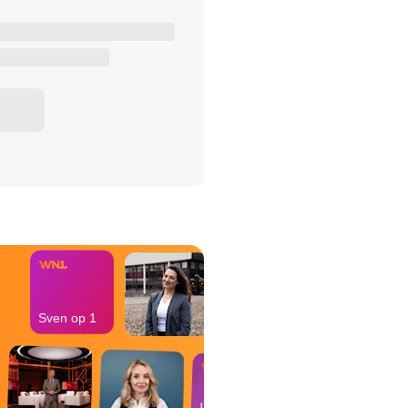
het Misdaad-
bureau
Sven op 1
In de