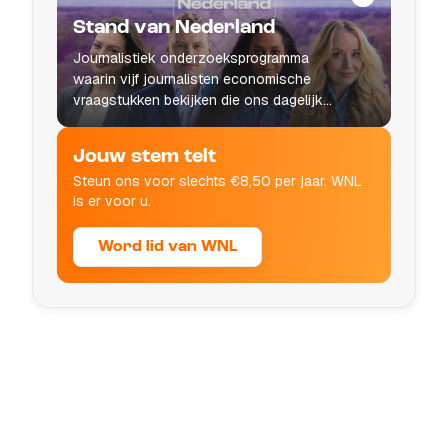
Stand van Nederland
Journalistiek onderzoeksprogramma
waarin vijf journalisten economische
vraagstukken bekijken die ons dagelijks
leven raken.
Jouw stem telt
Steun ons voor slechts €8,50 per jaar. WNL
is er voor u.
Word lid van WNL