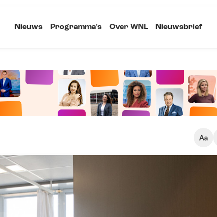
Nieuws
Programma's
Over WNL
Nieuwsbrief
Klein
Kopieer link
Standaard
Groot