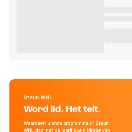
Steun WNL
Word lid. Het telt.
Waardeert u onze programma's? Steun
WNL dan met de jaarlijkse bijdrage van