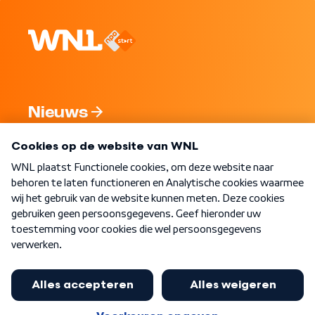
Nieuws
Programma's
Over WNL
Nieuwsbrief
Word Lid