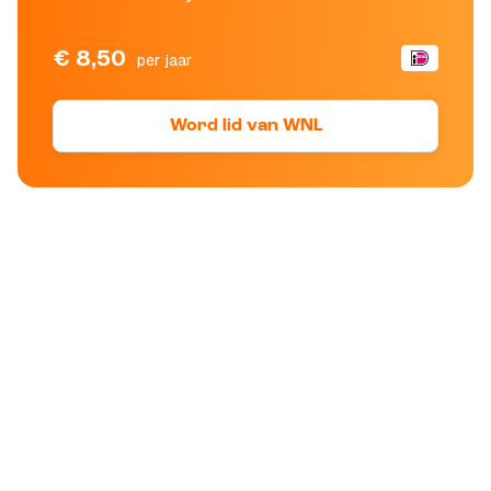
€ 8,50
per jaar
Word lid van WNL