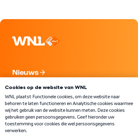
Nieuws
Programma's
Over WNL
Nieuwsbrief
Word Lid