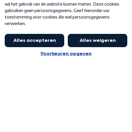
Word Lid
Meer WNL voor jou
Nieuwe ‘onderkoning’ Buma wil tot
zijn 70ste aanblijven
Algemene voorwaarden
Cookie-instellingen
Privacy statement