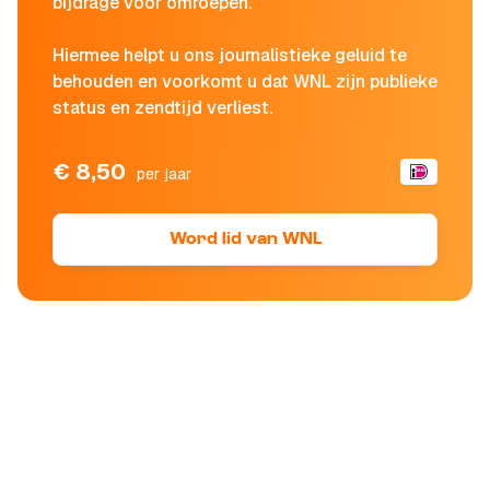
bijdrage voor omroepen.
Hiermee helpt u ons journalistieke geluid te
behouden en voorkomt u dat WNL zijn publieke
status en zendtijd verliest.
€ 8,50
per jaar
Word lid van WNL