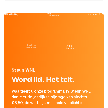
Café
Op Zondag
Sven op 1
Kockelmann
Stand van
In de
Nederland
kantine
Steun WNL
Word lid. Het telt.
Waardeert u onze programma's? Steun WNL
dan met de jaarlijkse bijdrage van slechts
€8,50, de wettelijk minimale verplichte