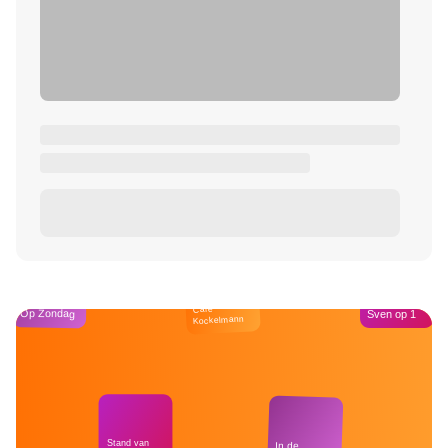
Café
Op Zondag
Sven op 1
Kockelmann
Stand van
In de