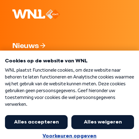
Nieuws
Programma's
Over WNL
Nieuwsbrief
Word Lid