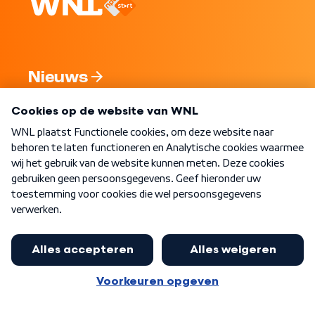
Nieuws
Programma's
Over WNL
Nieuwsbrief
Word Lid