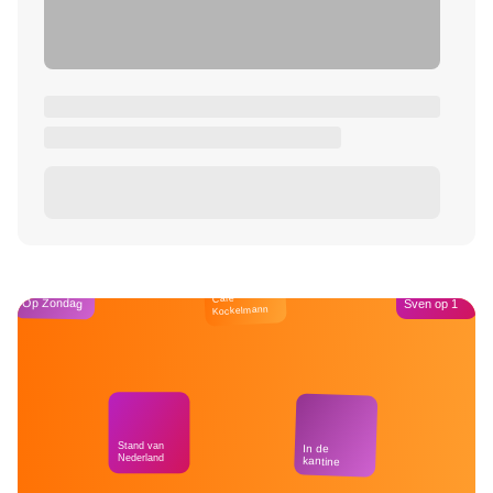
Café
Op Zondag
Sven op 1
Kockelmann
Stand van
In de
Nederland
kantine