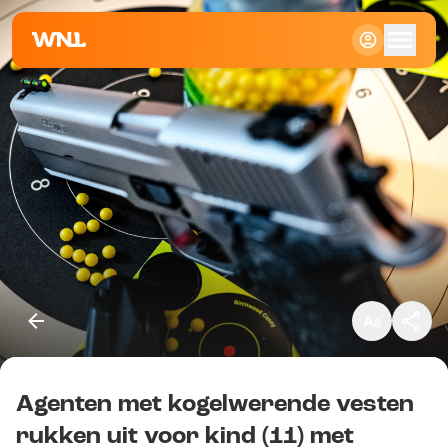
Klein
Standaard
Groot
Agenten met kogelwerende vesten
Kopieer link
rukken uit voor kind (11) met