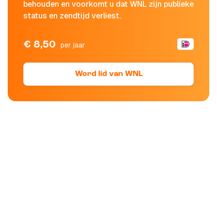
behouden en voorkomt u dat WNL zijn publieke
status en zendtijd verliest.
€ 8,50
per jaar
Word lid van WNL