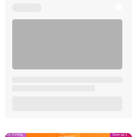
Café
Op Zondag
Sven op 1
Kockelmann