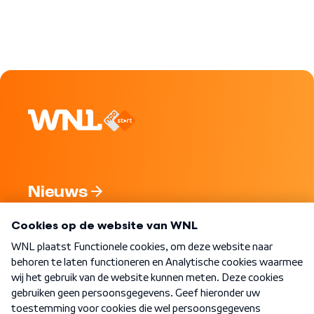
Nieuws
Programma's
Over WNL
Nieuwsbrief
Word Lid