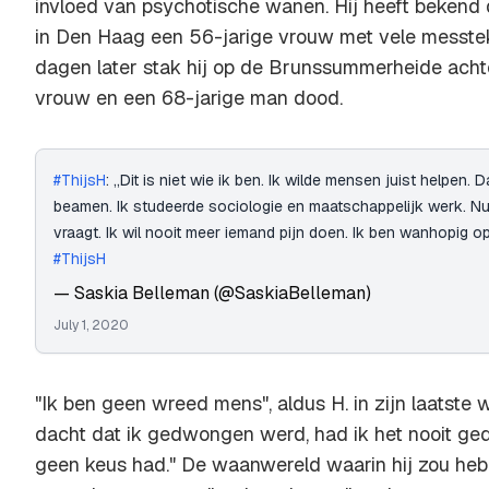
invloed van psychotische wanen. Hij heeft bekend d
in Den Haag een 56-jarige vrouw met vele messtek
dagen later stak hij op de Brunssummerheide acht
vrouw en een 68-jarige man dood.
#ThijsH
: ,,Dit is niet wie ik ben. Ik wilde mensen juist helpen
beamen. Ik studeerde sociologie en maatschappelijk werk. Nu
vraagt. Ik wil nooit meer iemand pijn doen. Ik ben wanhopig 
#ThijsH
— Saskia Belleman (@SaskiaBelleman)
July 1, 2020
"Ik ben geen wreed mens", aldus H. in zijn laatste w
dacht dat ik gedwongen werd, had ik het nooit ged
geen keus had." De waanwereld waarin hij zou heb