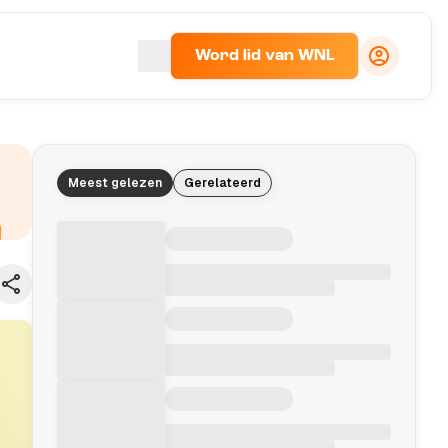
Word lid van WNL
Meest gelezen
Gerelateerd