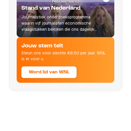
Stand van Nederland
Journalistiek onderzoeksprogramma
waarin vijf journalisten economische
vraagstukken bekijken die ons dagelijks
leven raken.
Jouw stem telt
Steun ons voor slechts €8,50 per jaar. WNL
is er voor u.
Word lid van WNL