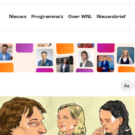
Nieuws
Programma's
Over WNL
Nieuwsbrief
Klein
Kopieer link
Standaard
Groot