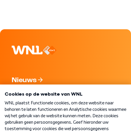
Nieuws
Programma's
Over WNL
Nieuwsbrief
Word Lid