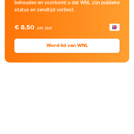
behouden en voorkomt u dat WNL zijn publieke
status en zendtijd verliest.
€ 8,50
per jaar
Word lid van WNL