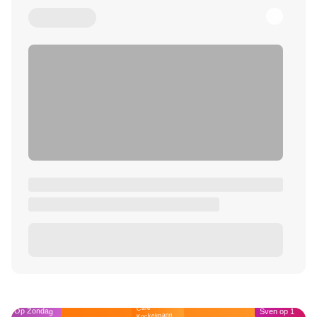
Café
Op Zondag
Sven op 1
Kockelmann