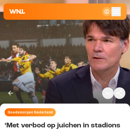
Klein
Standaard
Groot
Goedemorgen Nederland
Kopieer link
‘Met verbod op juichen in stadions