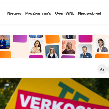
Nieuws
Programma's
Over WNL
Nieuwsbrief
Klein
Kopieer link
Standaard
Groot