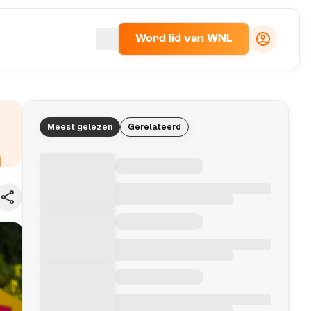
Word lid van WNL
Meest gelezen
Gerelateerd