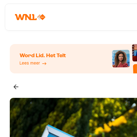
Word Lid. Het Telt
Lees meer