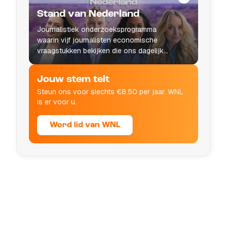
Stand van Nederland
Journalistiek onderzoeksprogramma
waarin vijf journalisten economische
vraagstukken bekijken die ons dagelijks
leven raken.
Jouw stem telt
Steun ons voor slechts €8,50 per jaar. WNL
is er voor u.
Word lid van WNL