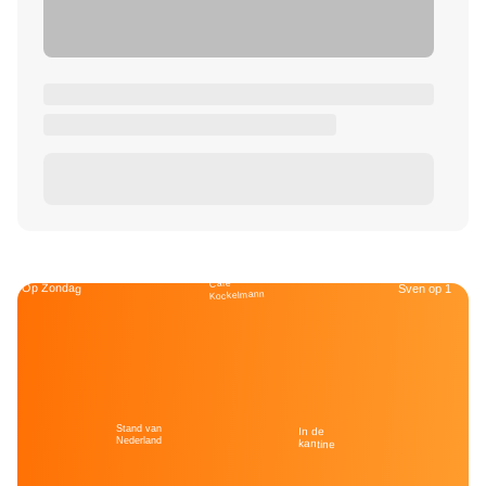
Café
Op Zondag
Sven op 1
Kockelmann
Stand van
In de
Nederland
kantine