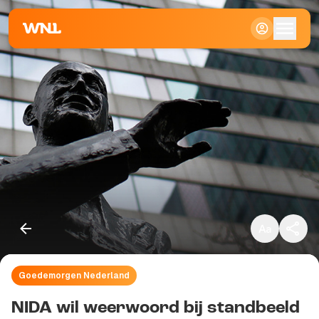
Klein
Standaard
Groot
Goedemorgen Nederland
Kopieer link
NIDA wil weerwoord bij standbeeld