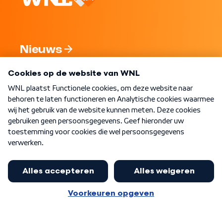
Nieuws
Programma's
Over WNL
Nieuwsbrief
Word Lid