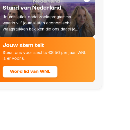
Stand van Nederland
Journalistiek onderzoeksprogramma
waarin vijf journalisten economische
vraagstukken bekijken die ons dagelijks
leven raken.
Jouw stem telt
Steun ons voor slechts €8,50 per jaar. WNL
is er voor u.
Word lid van WNL