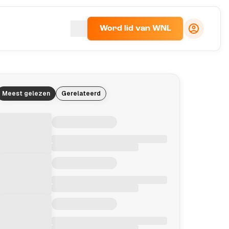
Word lid van WNL
Meest gelezen
Gerelateerd