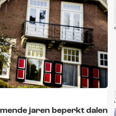
K
L
omende jaren beperkt dalen