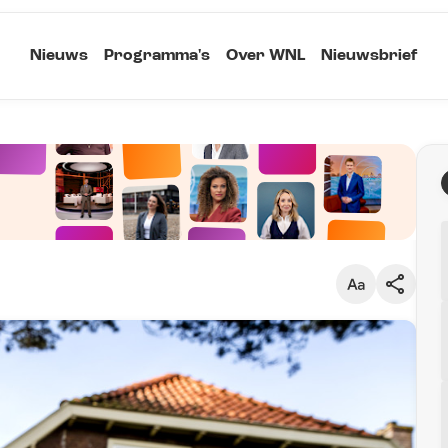
Nieuws
Programma's
Over WNL
Nieuwsbrief
Klein
Kopieer link
Standaard
Groot