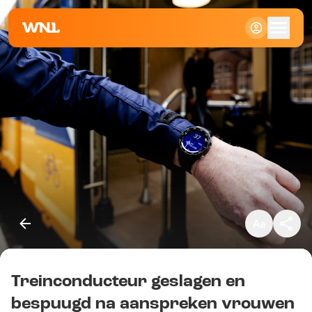
Klein
Standaard
Groot
Treinconducteur geslagen en
Kopieer link
bespuugd na aanspreken vrouwen