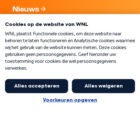
Nieuws
Programma's
Over WNL
Nieuwsbrief
Word Lid
Meer WNL voor jou
Huishoudens met thuisbatterij,
slimme laadpaal of warmtepomp
Algemene voorwaarden
Cookie-instellingen
kunnen geld gaan verdienen: 'Kan
Privacy statement