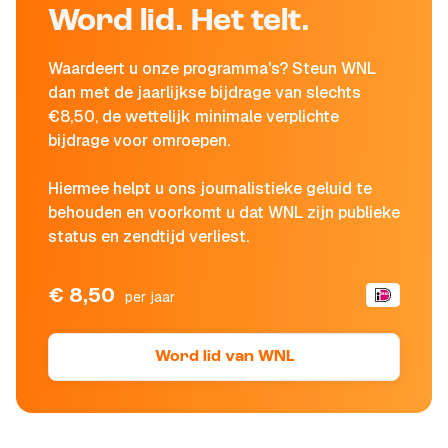
Word lid. Het telt.
Waardeert u onze programma's? Steun WNL
dan met de jaarlijkse bijdrage van slechts
€8,50, de wettelijk minimale verplichte
bijdrage voor omroepen.
Hiermee helpt u ons journalistieke geluid te
behouden en voorkomt u dat WNL zijn publieke
status en zendtijd verliest.
€ 8,50
per jaar
Word lid van WNL