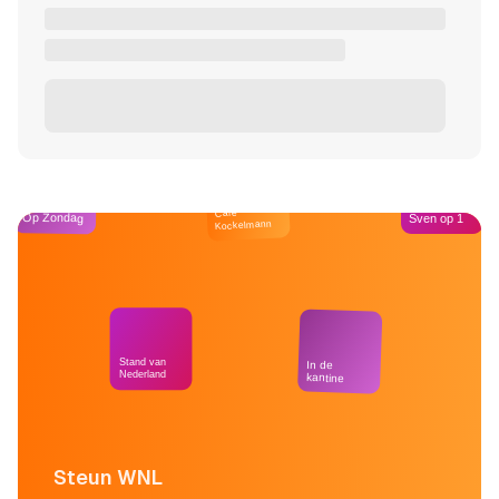
Café
Op Zondag
Sven op 1
Kockelmann
Stand van
In de
Nederland
kantine
Steun WNL