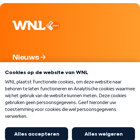
Nieuws
Programma's
Over WNL
Nieuwsbrief
Word Lid