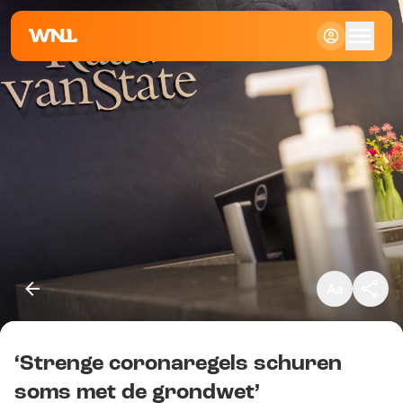
Klein
Standaard
Groot
‘Strenge coronaregels schuren
Kopieer link
soms met de grondwet’