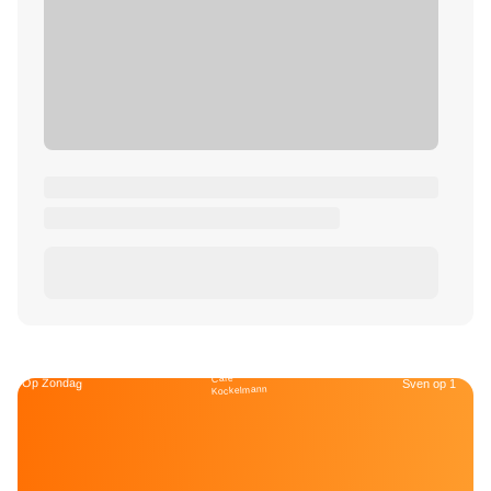
Café
Op Zondag
Sven op 1
Kockelmann