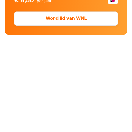
€ 8,50
per jaar
Word lid van WNL