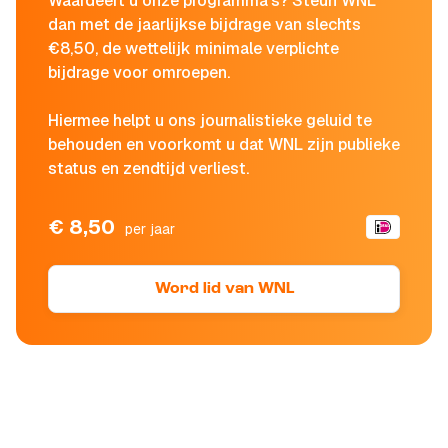
Waardeert u onze programma's? Steun WNL
dan met de jaarlijkse bijdrage van slechts
€8,50, de wettelijk minimale verplichte
bijdrage voor omroepen.
Hiermee helpt u ons journalistieke geluid te
behouden en voorkomt u dat WNL zijn publieke
status en zendtijd verliest.
€ 8,50
per jaar
Word lid van WNL