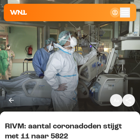
Klein
Standaard
Groot
RIVM: aantal coronadoden stijgt
Kopieer link
met 11 naar 5822