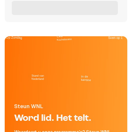
Café
Op Zondag
Sven op 1
Kockelmann
Stand van
In de
Nederland
kantine
Steun WNL
Word lid. Het telt.