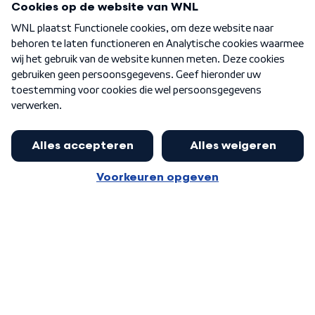
Over WNL
Nieuwsbrief
Word Lid
Meer WNL voor jou
Nieuwe ‘onderkoning’ Buma wil tot
zijn 70ste aanblijven
Algemene voorwaarden
Cookie-instellingen
Privacy statement