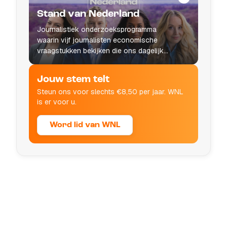
Stand van Nederland
Journalistiek onderzoeksprogramma
waarin vijf journalisten economische
vraagstukken bekijken die ons dagelijks
leven raken.
Jouw stem telt
Steun ons voor slechts €8,50 per jaar. WNL
is er voor u.
Word lid van WNL