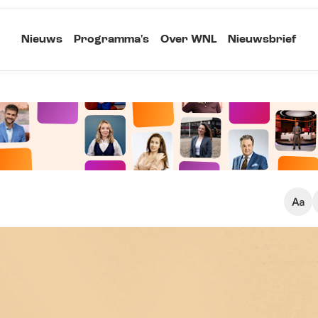
Nieuws
Programma's
Over WNL
Nieuwsbrief
Klein
Kopieer link
Standaard
Groot