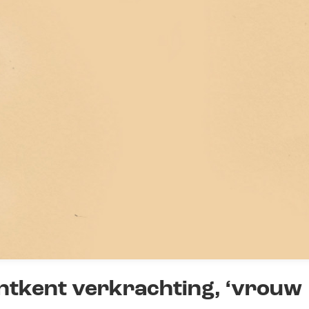
ntkent verkrachting, ‘vrouw