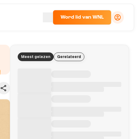
Word lid van WNL
Meest gelezen
Gerelateerd