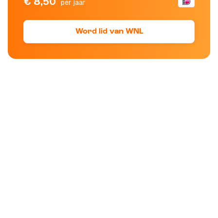
€ 8,50
per jaar
Word lid van WNL