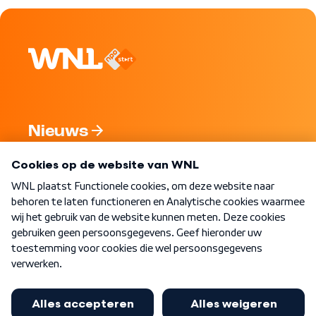
Nieuws
Programma's
Over WNL
Nieuwsbrief
Word Lid