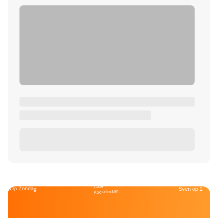
Café
Op Zondag
Sven op 1
Kockelmann