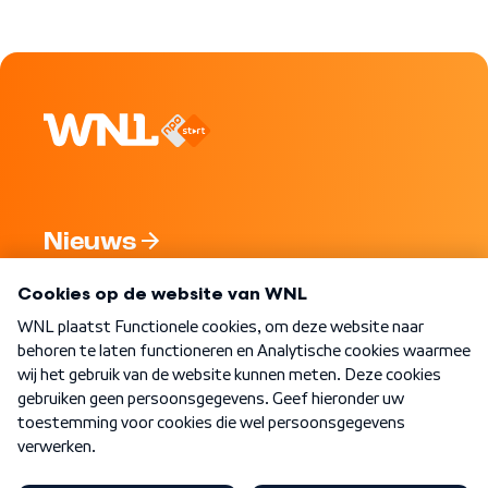
Nieuws
Programma's
Over WNL
Nieuwsbrief
Word Lid