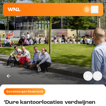
Klein
Standaard
Groot
Goedemorgen Nederland
Kopieer link
‘Dure kantoorlocaties verdwijnen