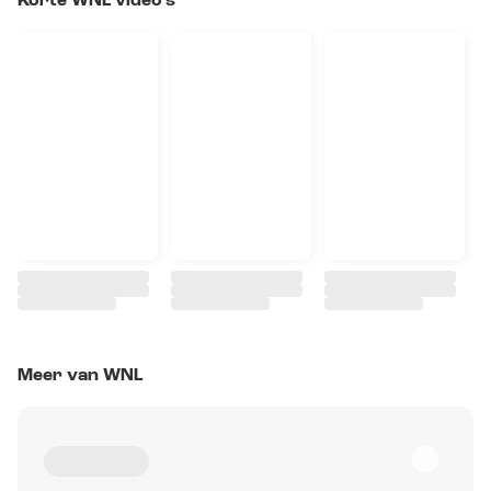
Korte WNL video's
Meer van WNL