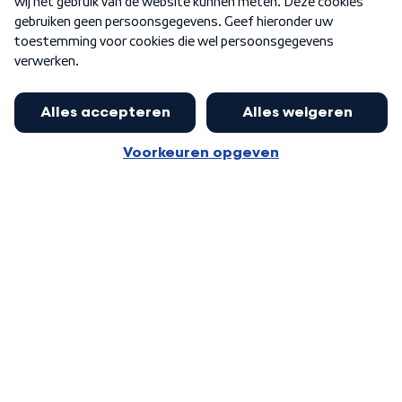
Word Lid
Meer WNL voor jou
Jan Paternotte optimistisch over
stikstofdebat: 'Geen zwakker
Algemene voorwaarden
Cookie-instellingen
pakket, maar ideeën om het te
Privacy statement
versterken zijn welkom'