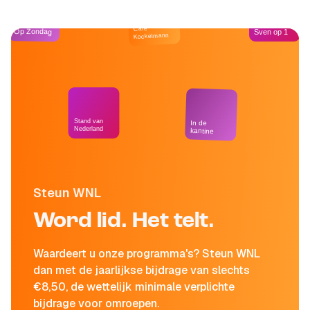
Café
Op Zondag
Sven op 1
Kockelmann
Stand van
In de
Nederland
kantine
Steun WNL
Word lid. Het telt.
Waardeert u onze programma's? Steun WNL
dan met de jaarlijkse bijdrage van slechts
€8,50, de wettelijk minimale verplichte
bijdrage voor omroepen.