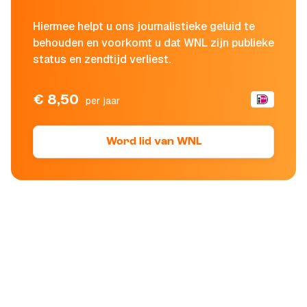
Hiermee helpt u ons journalistieke geluid te
behouden en voorkomt u dat WNL zijn publieke
status en zendtijd verliest.
€ 8,50
per jaar
Word lid van WNL