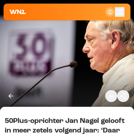
Klein
Standaard
Groot
50Plus-oprichter Jan Nagel gelooft
Kopieer link
in meer zetels volgend jaar: ‘Daar