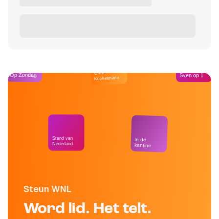
Café
Op Zondag
Sven op 1
Kockelmann
Stand van
In de
Nederland
kantine
Steun WNL
Word lid. Het telt.