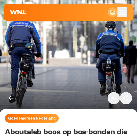
Klein
Standaard
Groot
Goedemorgen Nederland
Kopieer link
Aboutaleb boos op boa-bonden die