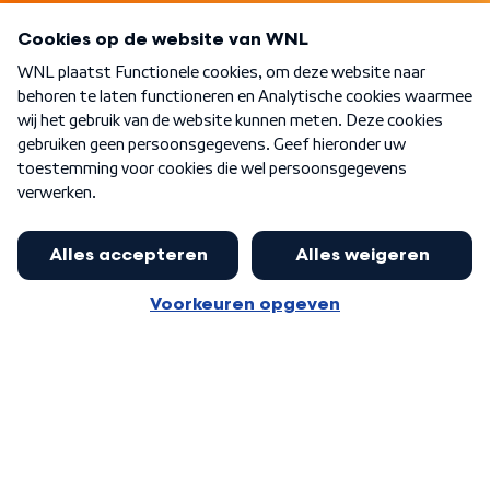
Programma's
Over WNL
Nieuwsbrief
Word Lid
Meer WNL voor jou
Jan Paternotte optimistisch over
stikstofdebat: 'Geen zwakker
Algemene voorwaarden
Cookie-instellingen
pakket, maar ideeën om het te
Privacy statement
versterken zijn welkom'