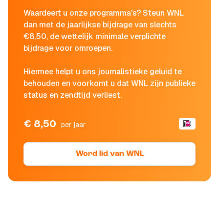
Waardeert u onze programma's? Steun WNL
dan met de jaarlijkse bijdrage van slechts
€8,50, de wettelijk minimale verplichte
bijdrage voor omroepen.
Hiermee helpt u ons journalistieke geluid te
behouden en voorkomt u dat WNL zijn publieke
status en zendtijd verliest.
€ 8,50
per jaar
Word lid van WNL