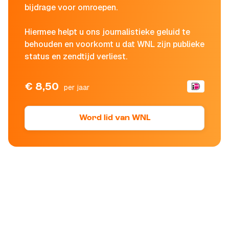
bijdrage voor omroepen.
Hiermee helpt u ons journalistieke geluid te
behouden en voorkomt u dat WNL zijn publieke
status en zendtijd verliest.
€ 8,50
per jaar
Word lid van WNL