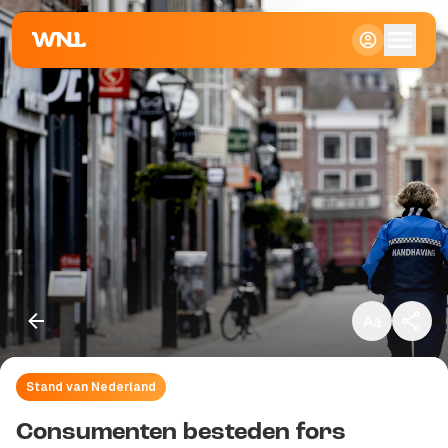
Klein
Standaard
Groot
Stand van Nederland
Kopieer link
Consumenten besteden fors