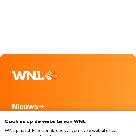
Nieuws
Programma's
Over WNL