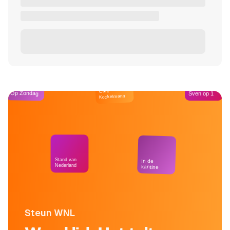
Café
Op Zondag
Sven op 1
Kockelmann
Stand van
In de
Nederland
kantine
Steun WNL