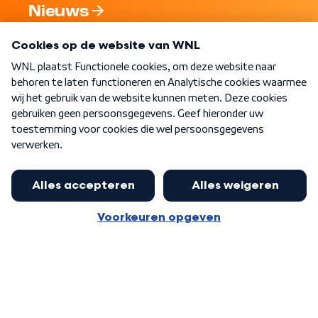
Nieuws
Programma's
Over WNL
Nieuwsbrief
Word Lid
Meer WNL voor jou
Burgemeester Halsema kritisch:
kabinet deinsde in coronaperiode
Algemene voorwaarden
Cookie-instellingen
terug voor landelijke regie bij
Privacy statement