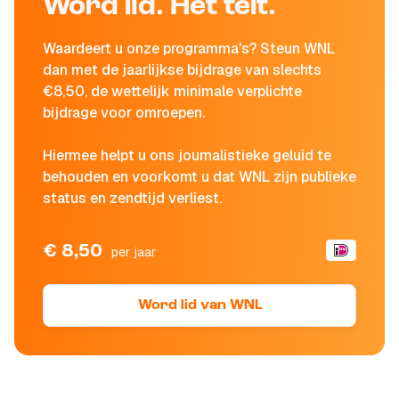
Word lid. Het telt.
Waardeert u onze programma's? Steun WNL
dan met de jaarlijkse bijdrage van slechts
€8,50, de wettelijk minimale verplichte
bijdrage voor omroepen.
Hiermee helpt u ons journalistieke geluid te
behouden en voorkomt u dat WNL zijn publieke
status en zendtijd verliest.
€ 8,50
per jaar
Word lid van WNL