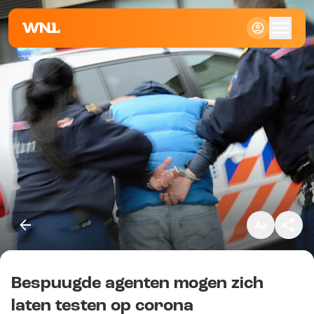
Klein
Standaard
Groot
Bespuugde agenten mogen zich
Kopieer link
laten testen op corona