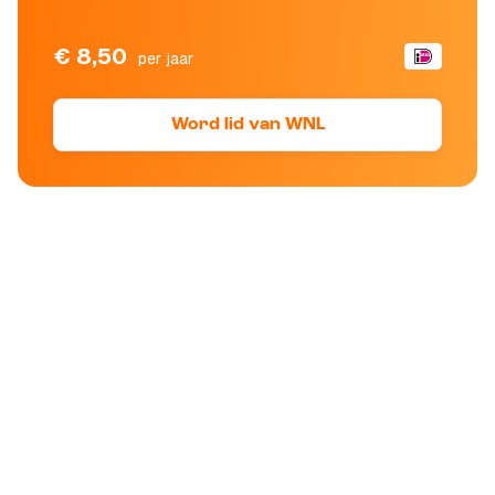
€ 8,50
per jaar
Word lid van WNL