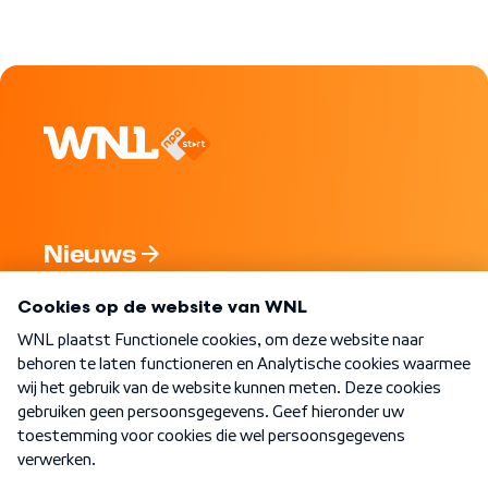
Nieuws
Programma's
Over WNL
Nieuwsbrief
Word Lid