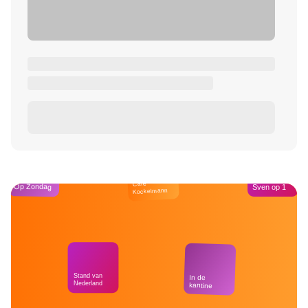
Café
Op Zondag
Sven op 1
Kockelmann
Stand van
In de
Nederland
kantine