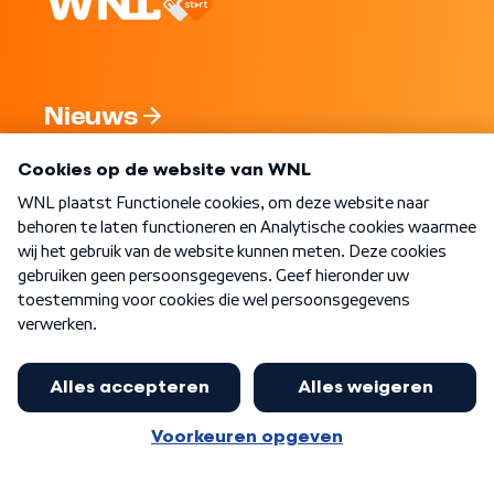
Nieuws
Programma's
Over WNL
Nieuwsbrief
Word Lid