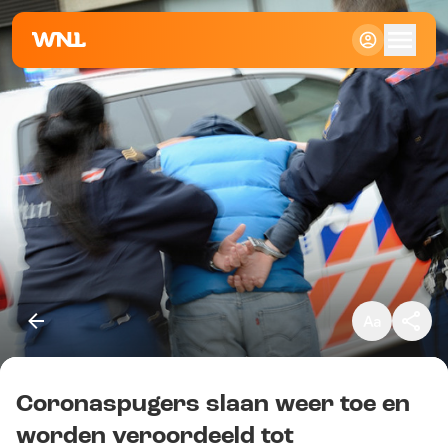
Klein
Standaard
Groot
Coronaspugers slaan weer toe en
Kopieer link
worden veroordeeld tot