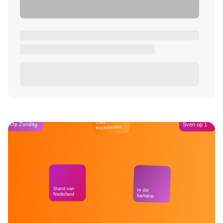
Café
Op Zondag
Sven op 1
Kockelmann
Stand van
In de
Nederland
kantine