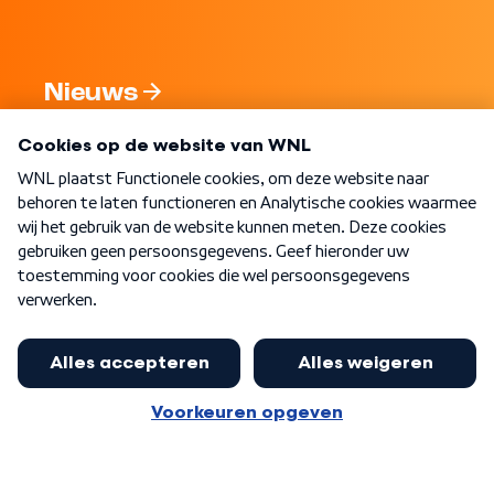
Nieuws
Programma's
Over WNL
Nieuwsbrief
Word Lid
Meer WNL voor jou